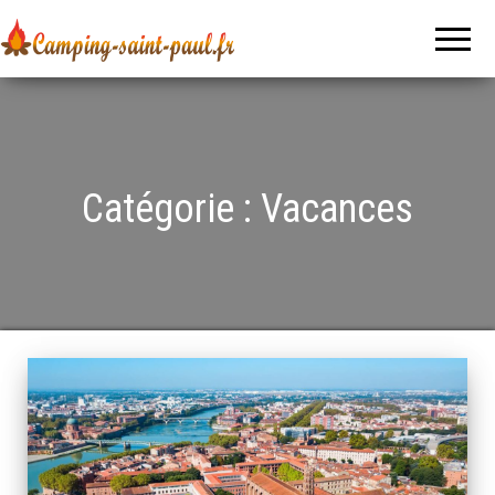
Camping-
Le blog
sur le
saint-
voyage, le
tourisme
paul.fr
et les
vacances
Catégorie :
Vacances