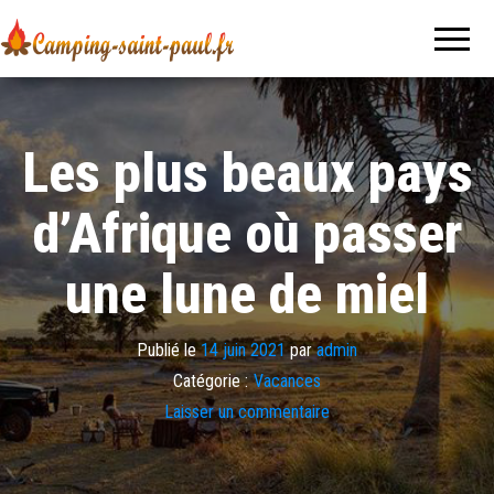
Camping-
Le blog
sur le
saint-
voyage, le
tourisme
paul.fr
et les
vacances
Les plus beaux pays
d’Afrique où passer
une lune de miel
Publié le
14 juin 2021
par
admin
Catégorie :
Vacances
Laisser un commentaire