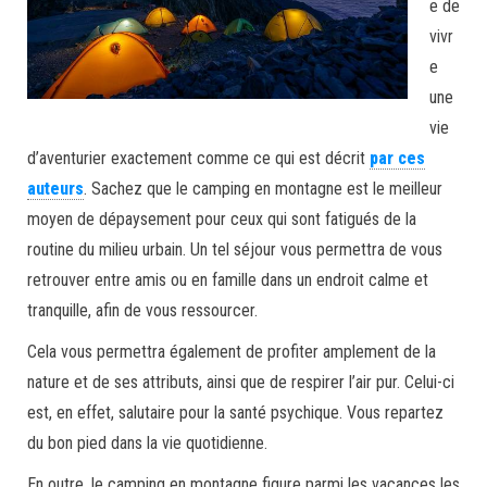
e de
vivr
e
une
vie
d’aventurier exactement comme ce qui est décrit
par ces
auteurs
. Sachez que le camping en montagne est le meilleur
moyen de dépaysement pour ceux qui sont fatigués de la
routine du milieu urbain. Un tel séjour vous permettra de vous
retrouver entre amis ou en famille dans un endroit calme et
tranquille, afin de vous ressourcer.
Cela vous permettra également de profiter amplement de la
nature et de ses attributs, ainsi que de respirer l’air pur. Celui-ci
est, en effet, salutaire pour la santé psychique. Vous repartez
du bon pied dans la vie quotidienne.
En outre, le camping en montagne figure parmi les vacances les