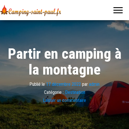
Camping-
Le blog
sur le
saint-
voyage, le
tourisme
paul.fr
et les
vacances
Partir en camping à
la montagne
Publié le
17 décembre 2022
par
admin
Catégorie :
Destination
Laisser un commentaire