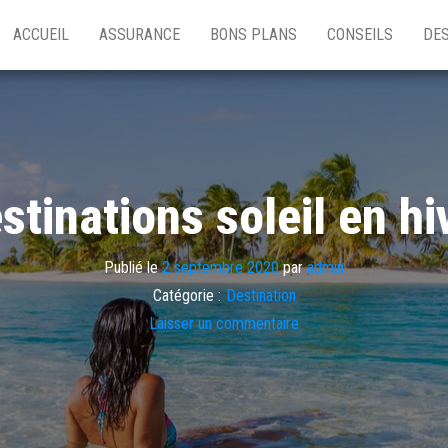
ACCUEIL
ASSURANCE
BONS PLANS
CONSEILS
DES
stinations soleil en hi
Publié le
2 septembre 2020
par
admin
Catégorie :
Destination
Laisser un commentaire