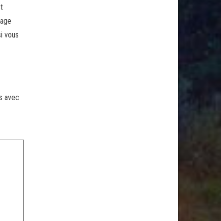
t
tage
si vous
és avec