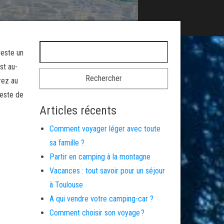
Rechercher :
reste un
st au-
rez au
reste de
Articles récents
Comment voyager léger avec toute
sa famille ?
Partir en camping à la montagne
Vacances : tout savoir pour un séjour
à Toulouse
A qui vendre votre camping-car ?
Comment choisir son voyage ?