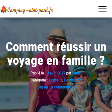
Camping-
Le blog
sur le
saint-
voyage, le
tourisme
paul.fr
et les
vacances
Comment réussir un
voyage en famille ?
Publié le
13 avril 2017
par
admin
Catégorie :
Conseils
,
Destination
Laisser un commentaire